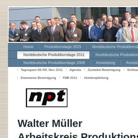
Home
Produktionstage 2015
Norddeutsche Produktions
Norddeutsche Produktionstage 2011
Norddeutsche Produktio
Norddeutsche Produktionstage 2008
Anmeldung
Anmeld
Tagungsort 08./09. Nov. 2011
Agenda
Zumtobel Besichtigung
Schlos
Extersteine Besichtigung
FMB 2011
Hotelempfehlung
Walter Müller
Arbeitskreis Produktion